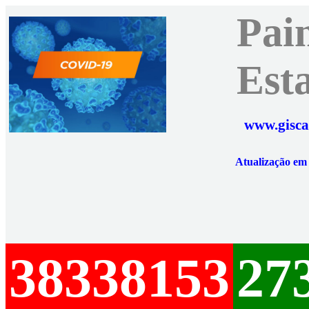
Pai
Est
www.gisca
Atualização e
38338153
27