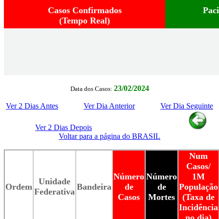
Casos Confirmados
Pac
(Tempo Real)
23/02/2024
Data dos Casos:
Ver 2 Dias Antes
Ver Dia Anterior
Ver Dia Seguinte
Ver 2 Dias Depois
Voltar para a página do BRASIL
Num
Casos/
Número
Número
1M
Unidade
Ordem
Bandeira
de
de
População
Federativa
Casos
Mortes
(Taxa de
Incidência
no dia)