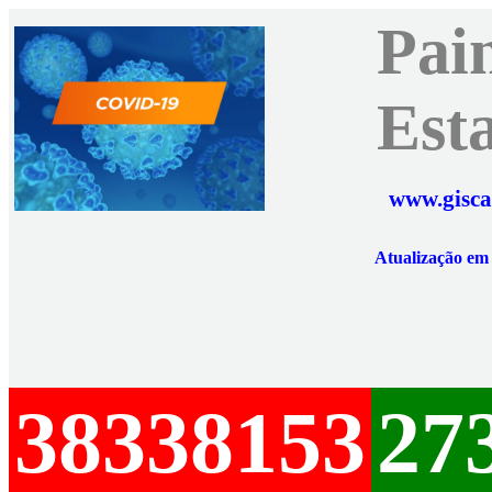
Pai
Est
www.gisca
Atualização e
38338153
27