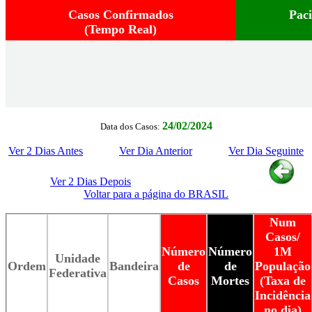
Casos Confirmados
Pac
(Tempo Real)
24/02/2024
Data dos Casos:
Ver 2 Dias Antes
Ver Dia Anterior
Ver Dia Seguinte
Ver 2 Dias Depois
Voltar para a página do BRASIL
Num
Casos/
Número
Número
1M
Unidade
Ordem
Bandeira
de
de
População
Federativa
Casos
Mortes
(Taxa de
Incidência
no dia)