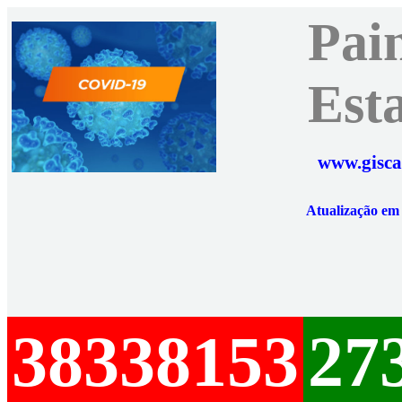
Pai
Est
www.gisca
Atualização e
38338153
27