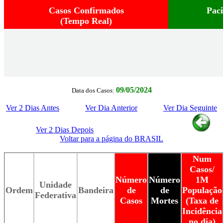
Casos Confirmados
Pac
(Tempo Real)
09/05/2024
Data dos Casos:
Ver 2 Dias Antes
Ver Dia Anterior
Ver Dia Seguinte
Ver 2 Dias Depois
Voltar para a página do BRASIL
Num
Casos/
Número
Número
1M
Unidade
Ordem
Bandeira
de
de
População
Federativa
Casos
Mortes
(Taxa de
Incidência
no dia)