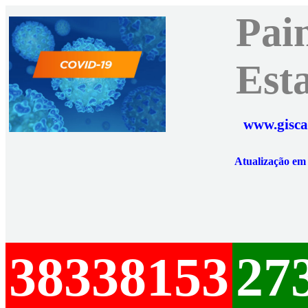
Pai
Est
www.gisca
Atualização e
38338153
27