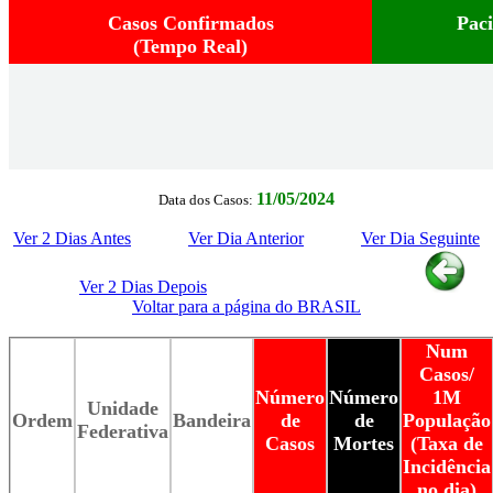
Casos Confirmados
Pac
(Tempo Real)
11/05/2024
Data dos Casos:
Ver 2 Dias Antes
Ver Dia Anterior
Ver Dia Seguinte
Ver 2 Dias Depois
Voltar para a página do BRASIL
Num
Casos/
Número
Número
1M
Unidade
Ordem
Bandeira
de
de
População
Federativa
Casos
Mortes
(Taxa de
Incidência
no dia)