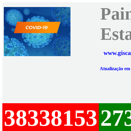
Pai
Est
www.gisca
Atualização e
38338153
27