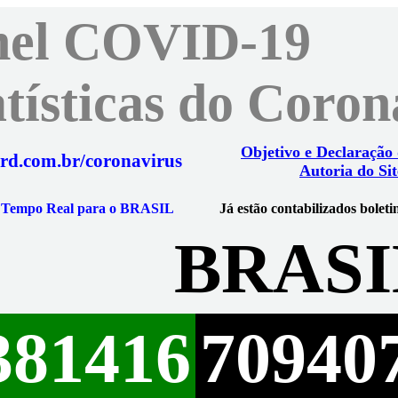
nel COVID-19
atísticas do Coro
Objetivo e Declaração
rd.com.br/coronavirus
Autoria do Sit
m Tempo Real para o BRASIL
Já estão contabilizados boleti
BRASI
381416
70940