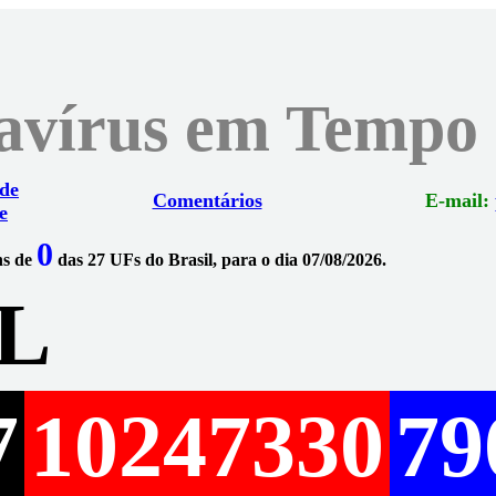
navírus em Tempo
 de
Comentários
E-mail:
e
0
ns de
das 27 UFs do Brasil, para o dia 07/08/2026.
L
7
10247330
79