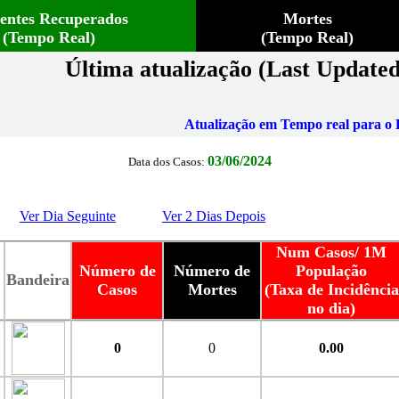
ientes Recuperados
Mortes
(Tempo Real)
(Tempo Real)
Última atualização (Last Updated
Atualização em Tempo real para o B
03/06/2024
Data dos Casos:
Ver Dia Seguinte
Ver 2 Dias Depois
Num Casos/ 1M
Número de
Número de
População
Bandeira
Casos
Mortes
(Taxa de Incidência
no dia)
0
0
0.00