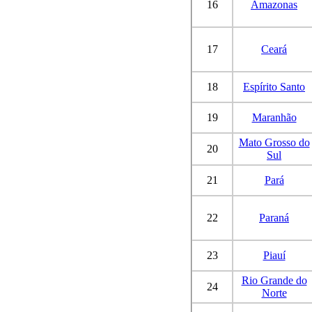
16
Amazonas
17
Ceará
18
Espírito Santo
19
Maranhão
Mato Grosso do
20
Sul
21
Pará
22
Paraná
23
Piauí
Rio Grande do
24
Norte