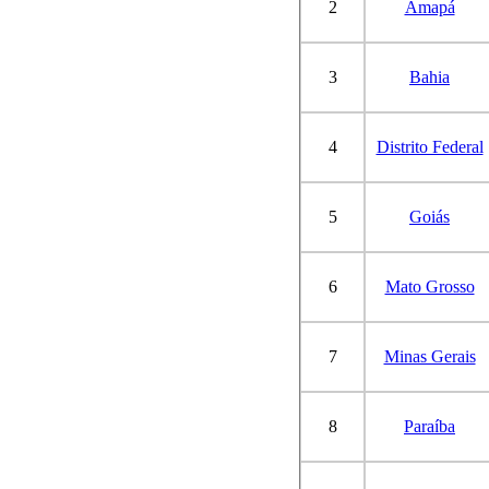
2
Amapá
3
Bahia
4
Distrito Federal
5
Goiás
6
Mato Grosso
7
Minas Gerais
8
Paraíba