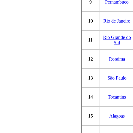
9
Pernambuco
10
Rio de Janeiro
Rio Grande do
11
Sul
12
Roraima
13
São Paulo
14
Tocantins
15
Alagoas