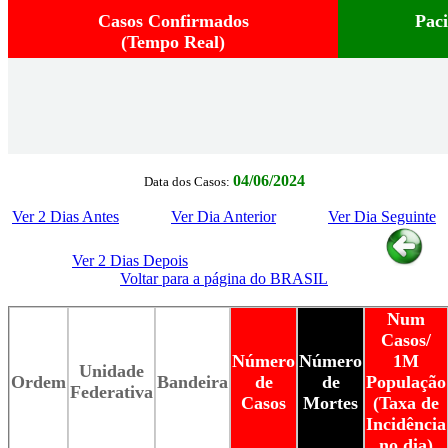
Casos Confirmados
Pac
(Tempo Real)
04/06/2024
Data dos Casos:
Ver 2 Dias Antes
Ver Dia Anterior
Ver Dia Seguinte
Ver 2 Dias Depois
Voltar para a página do BRASIL
Num
Casos/
Número
Número
1M
Unidade
Ordem
Bandeira
de
de
População
Federativa
Casos
Mortes
(Taxa de
Incidência
no dia)