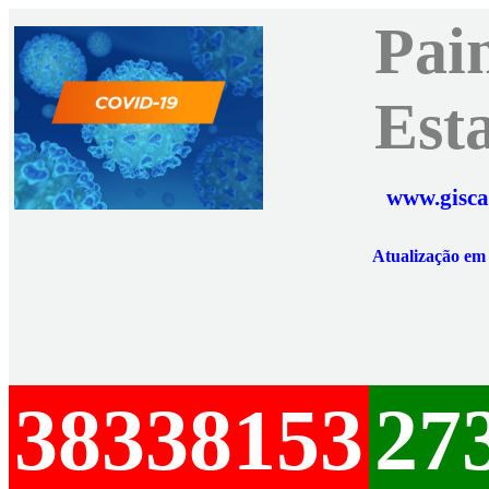
Pai
Est
www.gisca
Atualização e
38338153
27