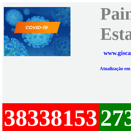
Pai
Est
www.gisca
Atualização e
38338153
27