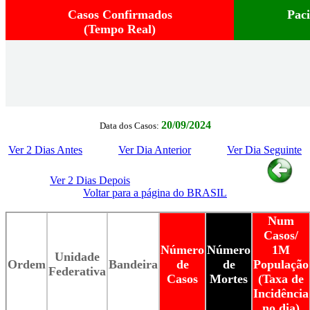
Casos Confirmados
Pac
(Tempo Real)
20/09/2024
Data dos Casos:
Ver 2 Dias Antes
Ver Dia Anterior
Ver Dia Seguinte
Ver 2 Dias Depois
Voltar para a página do BRASIL
Num
Casos/
Número
Número
1M
Unidade
Ordem
Bandeira
de
de
População
Federativa
Casos
Mortes
(Taxa de
Incidência
no dia)