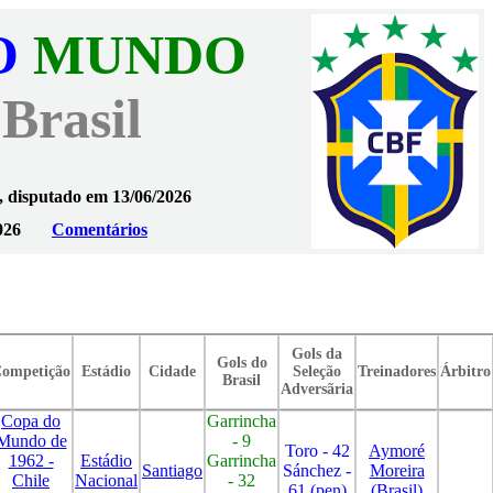
O
MUNDO
 Brasil
, disputado em 13/06/2026
026
Comentários
Gols da
Gols do
ompetição
Estádio
Cidade
Seleção
Treinadores
Árbitro
Brasil
Adversãria
Copa do
Garrincha
Mundo de
- 9
Toro - 42
Aymoré
1962 -
Estádio
Garrincha
Santiago
Sánchez -
Moreira
Chile
Nacional
- 32
61 (pen)
(Brasil)