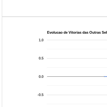
Evolucao de Vitorias das Outras Se
1.0
0.5
0.0
-0.5