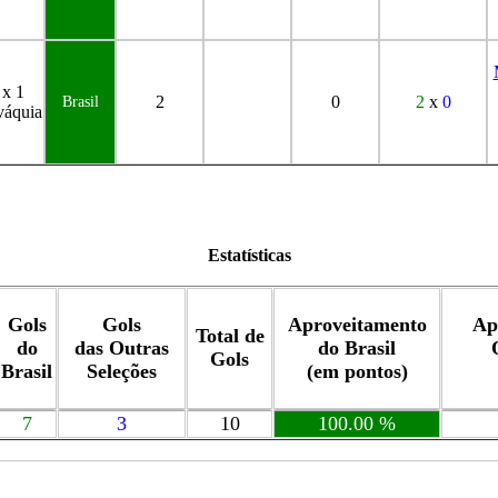
 x 1
2
0
2
x
0
Brasil
váquia
Estatísticas
Gols
Gols
Aproveitamento
Ap
Total de
do
das Outras
do Brasil
Gols
Brasil
Seleções
(em pontos)
7
3
10
100.00 %