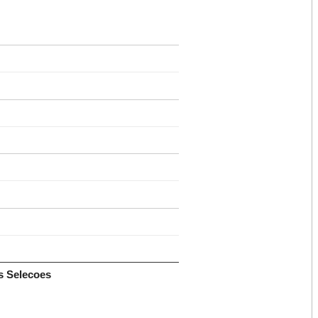
s Selecoes