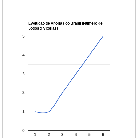
Evolucao de Vitorias do Brasil (Numero de
Jogos x Vitorias)
5
4
3
2
1
0
1
2
3
4
5
6