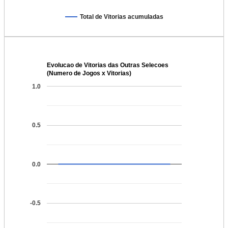
Total de Vitorias acumuladas
Evolucao de Vitorias das Outras Selecoes
(Numero de Jogos x Vitorias)
1.0
0.5
0.0
-0.5