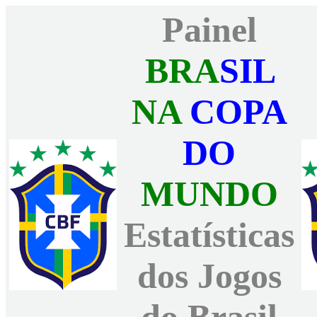
Painel
BRA
SIL
NA
COPA
DO
MUNDO
Estatísticas
dos Jogos