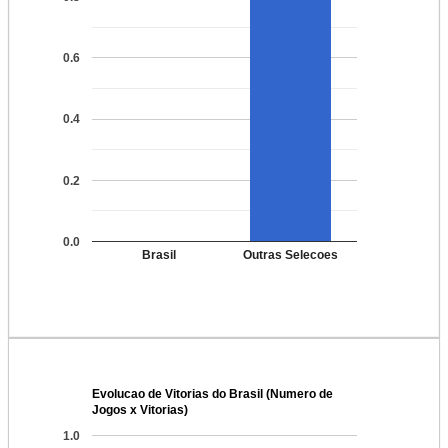
0.6
0.4
0.2
0.0
Brasil
Outras Selecoes
Evolucao de Vitorias do Brasil (Numero de
Jogos x Vitorias)
1.0