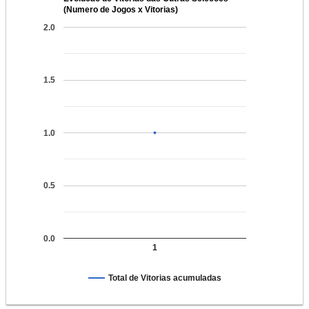
(Numero de Jogos x Vitorias)
2.0
1.5
1.0
0.5
0.0
1
Total de Vitorias acumuladas