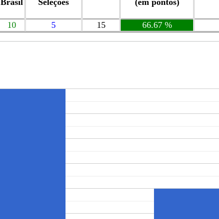
Brasil
Seleções
(em pontos)
10
5
15
66.67 %