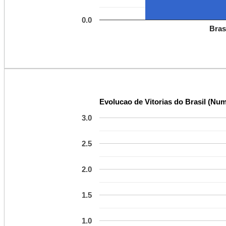
0.0
Bras
Evolucao de Vitorias do Brasil (Num
3.0
2.5
2.0
1.5
1.0