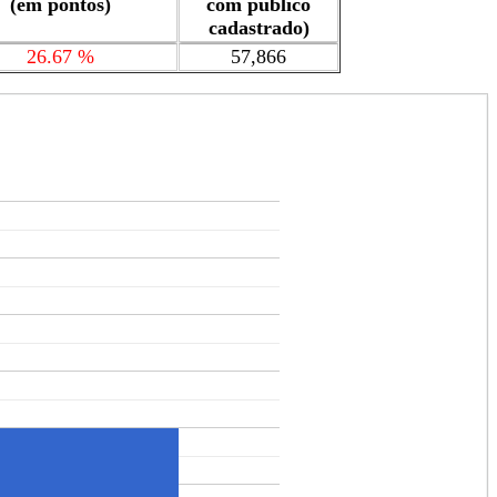
(em pontos)
com público
cadastrado)
26.67 %
57,866