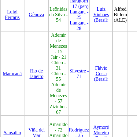
Iraragorri
- 17 (pen)
Leônidas
Luiz
Alfred
Luigi
Langara -
Gênova
da Silva -
Vinhaes
Birlem
Ferraris
25
54
(Brasil)
(ALE)
Langara -
28
Ademir
de
Menezes
- 15
Jair - 21
Chico -
31
Flávio
Rio de
Silvestre -
Maracanã
Chico -
Costa
Janeiro
71
55
(Brasil)
Ademir
de
Menezes
- 57
Zizinho -
67
Amarildo
Aymoré
Viña del
- 72
Rodríguez
Sausalito
Moreira
Mar
Amarildo
- 35