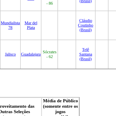
(Brasil)
- 86
Cláudio
Mundialista
Mar del
Coutinho
78
Plata
(Brasil)
Telê
Sócrates
Jalisco
Guadalajara
Santana
- 62
(Brasil)
Média de Público
roveitamento das
(somente entre os
Outras Seleções
jogos