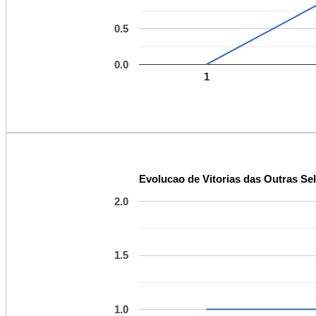
0.5
0.0
1
Evolucao de Vitorias das Outras Se
2.0
1.5
1.0