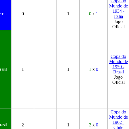
Copa do
Mundo de
1934 -
0
1
0
x
1
rrota
Itália
Jogo
Oficial
Copa do
Mundo de
1950 -
1
1
1
x
0
rasil
Brasil
Jogo
Oficial
Copa do
Mundo de
1962 -
2
1
2
x
0
rasil
Chile