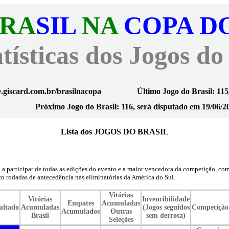
RA
SIL
NA
COPA D
tísticas dos Jogos do
giscard.com.br/brasilnacopa
Último Jogo do Brasil: 115
Próximo Jogo do Brasil: 116, será disputado em 19/06/2
Lista dos JOGOS DO BRASIL
participar de todas as edições do evento e a maior vencedora da competição, com c
atro rodadas de antecedência nas eliminatórias da América do Sul.
Vitórias
Vitórias
Invencibilidade
Empates
Acumuladas
ultado
Acumuladas
(Jogos seguidos
Competição
Acumulados
Outras
Brasil
sem derrota)
Seleções