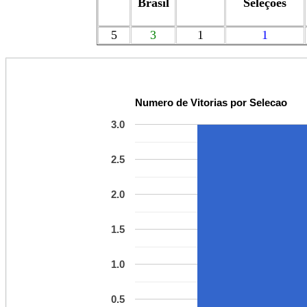
Brasil
Seleções
5
3
1
1
Numero de Vitorias por Selecao
3.0
2.5
2.0
1.5
1.0
0.5