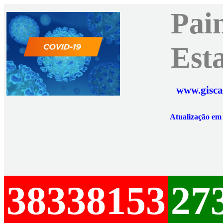
Pai
Est
www.gisca
Atualização e
38338153
27