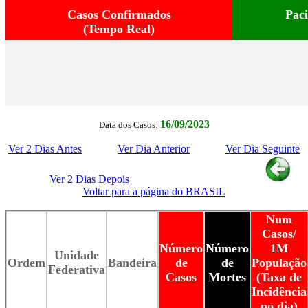
Casos Confirmados
Pac
(Tempo Real)
16/09/2023
Data dos Casos:
Ver 2 Dias Antes
Ver Dia Anterior
Ver Dia Seguinte
Ver 2 Dias Depois
Voltar para a página do BRASIL
Num
Casos/
Número
Número
1M
Unidade
Ordem
Bandeira
de
de
População
Federativa
Casos
Mortes
(Taxa de
Incidência
no dia)