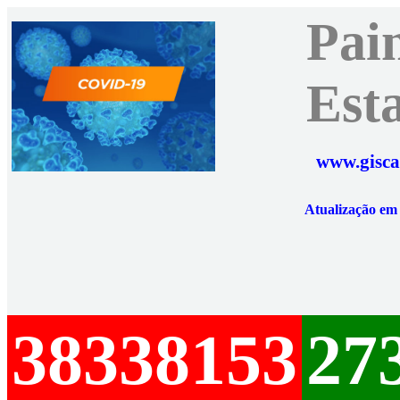
Pai
Est
www.gisca
Atualização e
38338153
27