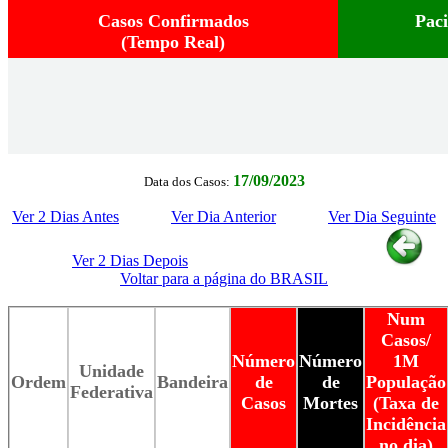
Casos Confirmados
Pac
(Tempo Real)
17/09/2023
Data dos Casos:
Ver 2 Dias Antes
Ver Dia Anterior
Ver Dia Seguinte
Ver 2 Dias Depois
Voltar para a página do BRASIL
Num
Casos/
Número
Número
1M
Unidade
Ordem
Bandeira
de
de
População
Federativa
Casos
Mortes
(Taxa de
Incidência
no dia)