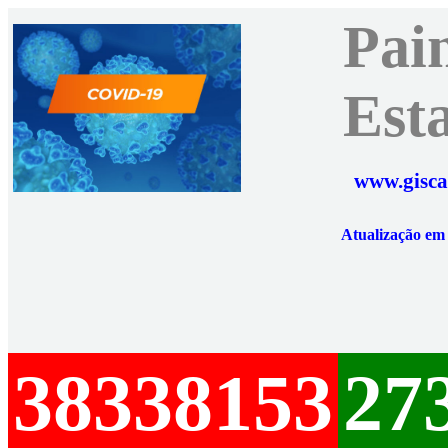
Pai
Est
www.gisca
Atualização e
38338153
27