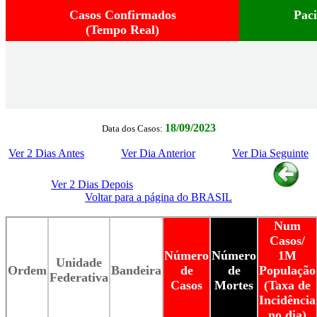
Casos Confirmados
Pac
(Tempo Real)
18/09/2023
Data dos Casos:
Ver 2 Dias Antes
Ver Dia Anterior
Ver Dia Seguinte
Ver 2 Dias Depois
Voltar para a página do BRASIL
Num
Casos/
Número
Número
1M
Unidade
Ordem
Bandeira
de
de
População
Federativa
Casos
Mortes
(Taxa de
Incidência
no dia)