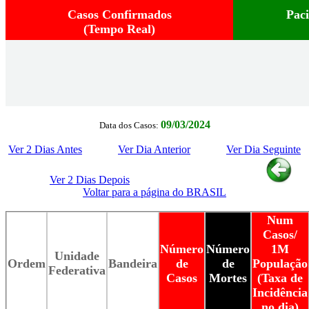
Casos Confirmados
Pac
(Tempo Real)
09/03/2024
Data dos Casos:
Ver 2 Dias Antes
Ver Dia Anterior
Ver Dia Seguinte
Ver 2 Dias Depois
Voltar para a página do BRASIL
Num
Casos/
Número
Número
1M
Unidade
Ordem
Bandeira
de
de
População
Federativa
Casos
Mortes
(Taxa de
Incidência
no dia)