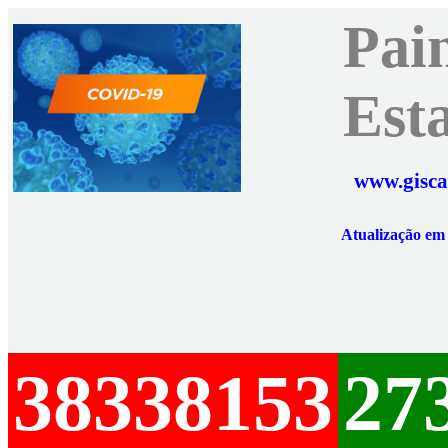
Pai
Est
www.gisca
Atualização e
38338153
27