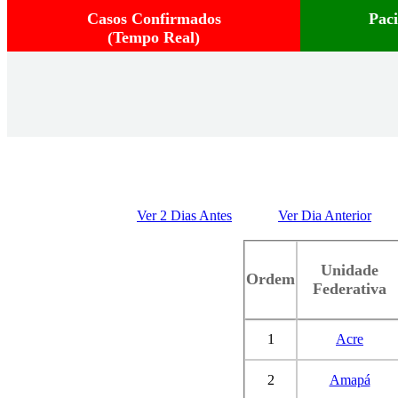
Casos Confirmados
Pac
(Tempo Real)
Ver 2 Dias Antes
Ver Dia Anterior
Unidade
Ordem
Federativa
1
Acre
2
Amapá