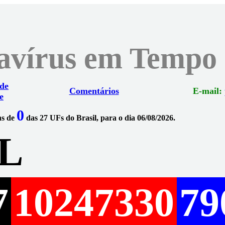
navírus em Tempo
 de
Comentários
E-mail:
e
0
ns de
das 27 UFs do Brasil, para o dia 06/08/2026.
L
7
10247330
79