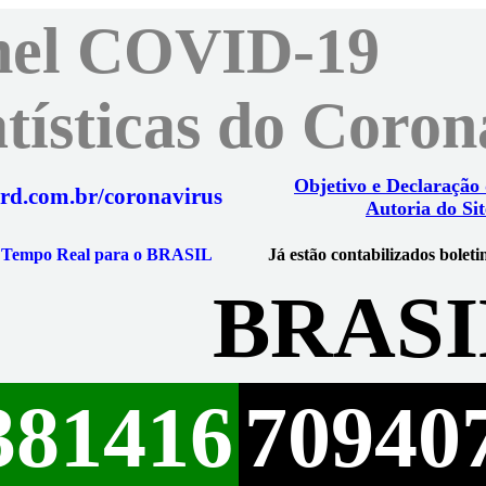
nel COVID-19
atísticas do Coro
Objetivo e Declaração
rd.com.br/coronavirus
Autoria do Sit
m Tempo Real para o BRASIL
Já estão contabilizados boleti
BRASI
381416
70940