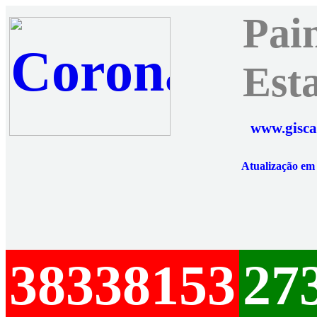
Pai
Est
www.gisca
Atualização e
38338153
27