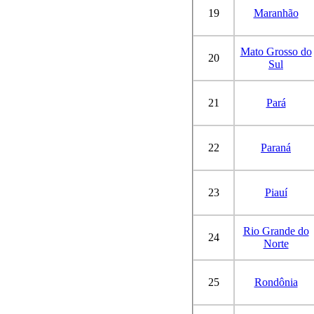
19
Maranhão
Mato Grosso do
20
Sul
21
Pará
22
Paraná
23
Piauí
Rio Grande do
24
Norte
25
Rondônia