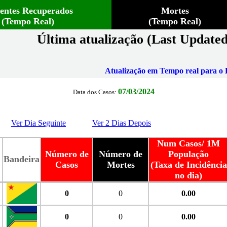
ientes Recuperados
Mortes
(Tempo Real)
(Tempo Real)
Última atualização (Last Updated
Atualização em Tempo real para o B
07/03/2024
Data dos Casos:
Ver Dia Seguinte
Ver 2 Dias Depois
Num Casos/ 1M
Número de
Número de
População
Bandeira
Casos
Mortes
(Taxa de Incidência
no dia)
0
0
0.00
0
0
0.00