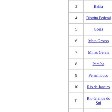
3
Bahia
4
Distrito Federal
5
Goiás
6
Mato Grosso
7
Minas Gerais
8
Paraíba
9
Pernambuco
10
Rio de Janeiro
Rio Grande do
11
Sul