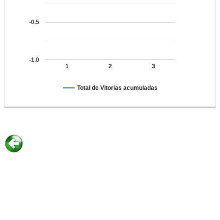
-0.5
-1.0
1
2
3
Total de Vitorias acumuladas