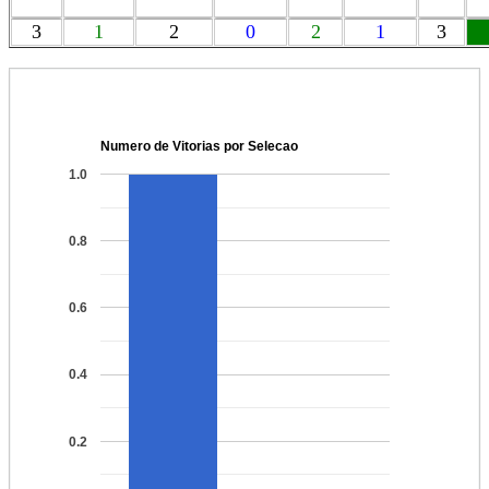
3
1
2
0
2
1
3
Numero de Vitorias por Selecao
1.0
0.8
0.6
0.4
0.2