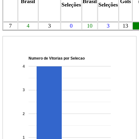
Brasil
Brasil
Gols
Seleções
Seleções
7
4
3
0
10
3
13
Numero de Vitorias por Selecao
4
3
2
1