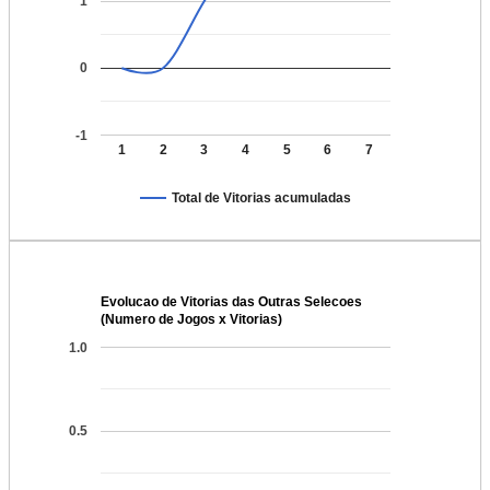
1
0
-1
1
2
3
4
5
6
7
Total de Vitorias acumuladas
Evolucao de Vitorias das Outras Selecoes
(Numero de Jogos x Vitorias)
1.0
0.5