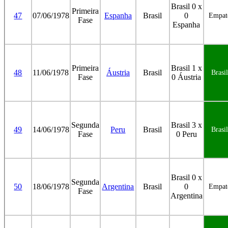
Brasil 0 x
Primeira
47
07/06/1978
Espanha
Brasil
0
Empat
Fase
Espanha
Primeira
Brasil 1 x
48
11/06/1978
Áustria
Brasil
Brasi
Fase
0 Áustria
Segunda
Brasil 3 x
49
14/06/1978
Peru
Brasil
Brasi
Fase
0 Peru
Brasil 0 x
Segunda
50
18/06/1978
Argentina
Brasil
0
Empat
Fase
Argentina