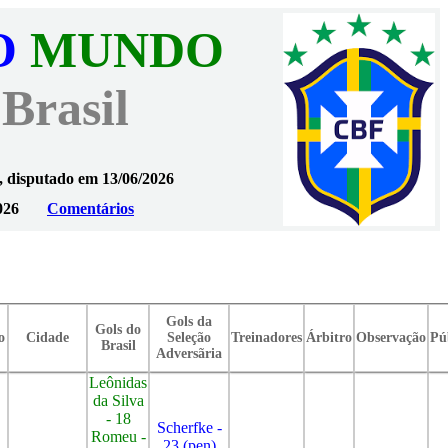
O
MUNDO
 Brasil
, disputado em 13/06/2026
026
Comentários
Gols da
Gols do
o
Cidade
Seleção
Treinadores
Árbitro
Observação
Pú
Brasil
Adversãria
Leônidas
da Silva
- 18
Scherfke -
Romeu -
23 (pen)