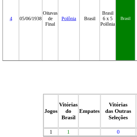
Oitavas
Brasil
4
05/06/1938
de
Polônia
Brasil
6 x 5
Brasil
Final
Polônia
Vitórias
Vitórias
Jogos
do
Empates
das Outras
Brasil
Seleções
1
1
0