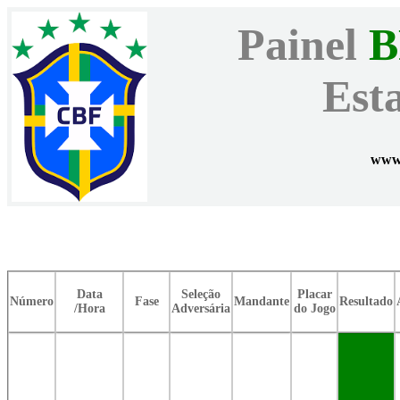
Painel
B
Esta
www.
Data
Seleção
Placar
Número
Fase
Mandante
Resultado
/Hora
Adversária
do Jogo