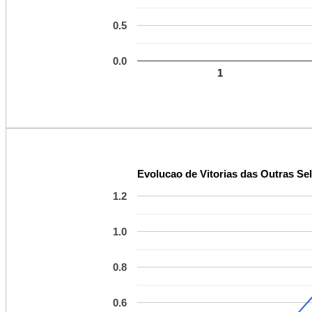
0.5
0.0
1
Evolucao de Vitorias das Outras Se
1.2
1.0
0.8
0.6