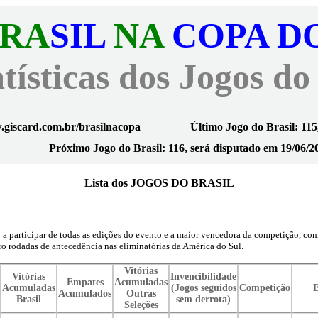
RA
SIL
NA
COPA D
tísticas dos Jogos do
giscard.com.br/brasilnacopa
Último Jogo do Brasil: 115
Próximo Jogo do Brasil: 116, será disputado em 19/06/2
Lista dos JOGOS DO BRASIL
participar de todas as edições do evento e a maior vencedora da competição, com c
atro rodadas de antecedência nas eliminatórias da América do Sul.
Vitórias
Vitórias
Invencibilidade
Empates
Acumuladas
Acumuladas
(Jogos seguidos
Competição
E
Acumulados
Outras
Brasil
sem derrota)
Seleções