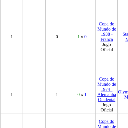
Copa do
Mundo de
1938 -
Sta
1
0
1
x
0
França
M
Jogo
Oficial
Copa do
Mundo de
1974 -
Olym
1
1
0
x
1
Alemanha
M
Ocidental
Jogo
Oficial
Copa do
Mundo de