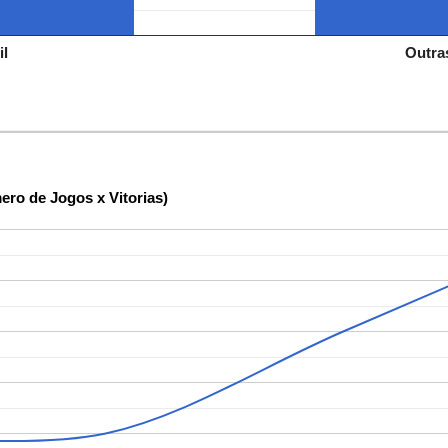
il
Outra
ero de Jogos x Vitorias)