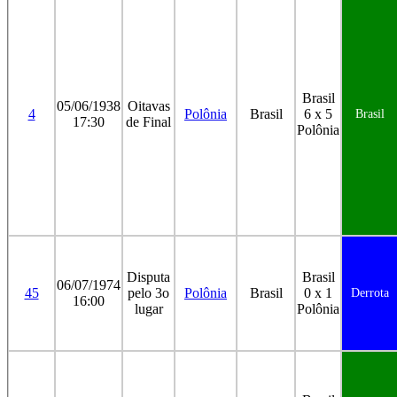
Brasil
05/06/1938
Oitavas
4
Polônia
Brasil
6 x 5
Brasil
17:30
de Final
Polônia
Disputa
Brasil
06/07/1974
45
pelo 3o
Polônia
Brasil
0 x 1
Derrota
16:00
lugar
Polônia