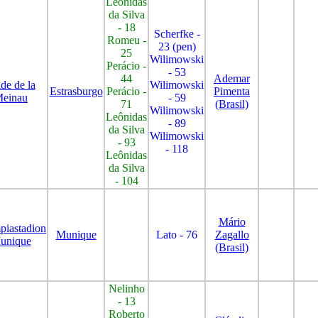
Leônidas
da Silva
- 18
Scherfke -
Romeu -
23 (pen)
25
Wilimowski
Perácio -
- 53
44
Ademar
de de la
Wilimowski
Estrasburgo
Perácio -
Pimenta
einau
- 59
71
(Brasil)
Wilimowski
Leônidas
- 89
da Silva
Wilimowski
- 93
- 118
Leônidas
da Silva
- 104
Mário
piastadion
Munique
Lato - 76
Zagallo
unique
(Brasil)
Nelinho
- 13
Roberto