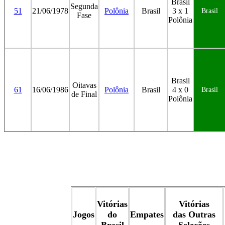
Brasil
Segunda
51
21/06/1978
Polônia
Brasil
3 x 1
Brasil
Fase
Polônia
Brasil
Oitavas
61
16/06/1986
Polônia
Brasil
4 x 0
Brasil
de Final
Polônia
Vitórias
Vitórias
Jogos
do
Empates
das Outras