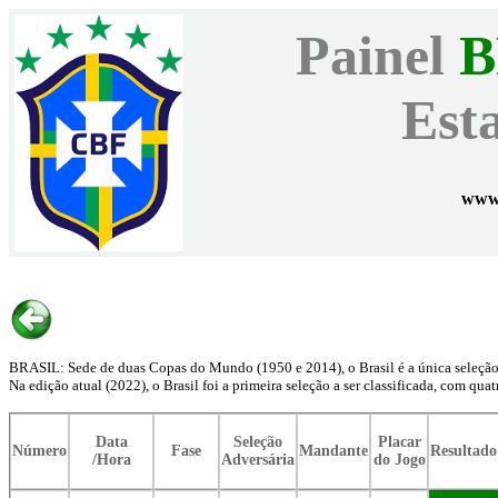
Painel
B
Esta
www.
BRASIL: Sede de duas Copas do Mundo (1950 e 2014), o Brasil é a única seleção a 
Na edição atual (2022), o Brasil foi a primeira seleção a ser classificada, com qu
Data
Seleção
Placar
Número
Fase
Mandante
Resultado
/Hora
Adversária
do Jogo