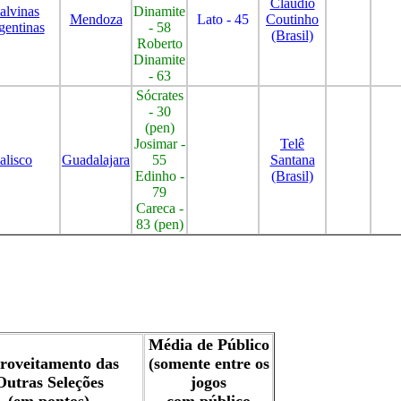
Cláudio
alvinas
Dinamite
Mendoza
Lato - 45
Coutinho
gentinas
- 58
(Brasil)
Roberto
Dinamite
- 63
Sócrates
- 30
(pen)
Josimar -
Telê
alisco
Guadalajara
55
Santana
Edinho -
(Brasil)
79
Careca -
83 (pen)
Média de Público
roveitamento das
(somente entre os
Outras Seleções
jogos