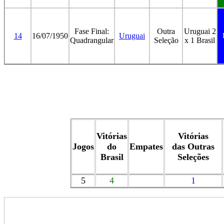
Fase Final:
Outra
Uruguai 2
14
16/07/1950
Uruguai
Quadrangular
Seleção
x 1 Brasil
Vitórias
Vitórias
Jogos
do
Empates
das Outras
Brasil
Seleções
5
4
1