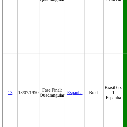
Brasil 6 x
Fase Final:
13
13/07/1950
Espanha
Brasil
1
Quadrangular
Espanha