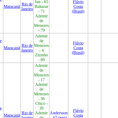
Jair - 65
Flávio
Rio de
Maracanã
Baltazar
Costa
Janeiro
- 71
(Brasil)
Ademir
de
Menezes
- 79
o
Ademir
e
de
Flávio
Rio de
Menezes
Maracanã
Costa
Janeiro
- 4
(Brasil)
Zizinho
- 89
Ademir
de
Menezes
- 17
Ademir
de
Menezes
- 36
o
Chico -
e
39
Flávio
Rio de
Ademir
Andersson
Maracanã
Costa
Janeiro
de
- 67 (pen)