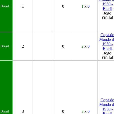
1950 -
1
0
1
x
0
Brasil
Brasil
Jogo
Oficial
Copa d
Mundo d
1950 -
2
0
2
x
0
Brasil
Brasil
Jogo
Oficial
Copa d
Mundo d
1950 -
3
0
3
x
0
Brasil
Brasil