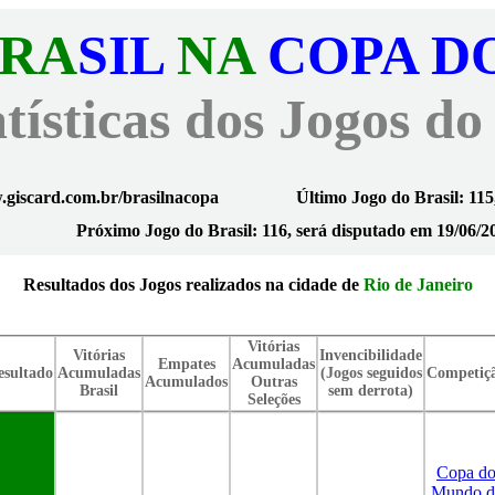
RA
SIL
NA
COPA D
tísticas dos Jogos do
giscard.com.br/brasilnacopa
Último Jogo do Brasil: 115
Próximo Jogo do Brasil: 116, será disputado em 19/06/2
Resultados dos Jogos realizados na cidade de
Rio de Janeiro
Vitórias
Vitórias
Invencibilidade
Empates
Acumuladas
esultado
Acumuladas
(Jogos seguidos
Competiç
Acumulados
Outras
Brasil
sem derrota)
Seleções
Copa d
Mundo d