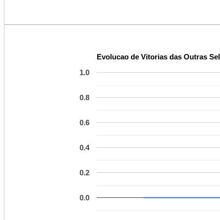
Evolucao de Vitorias das Outras Se
1.0
0.8
0.6
0.4
0.2
0.0