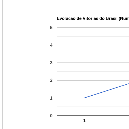
Evolucao de Vitorias do Brasil (Num
5
4
3
2
1
0
1