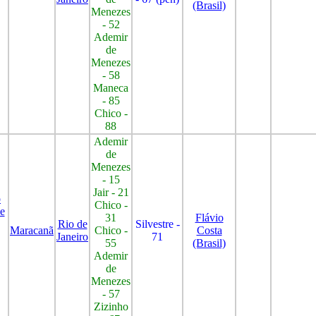
(Brasil)
Menezes
- 52
Ademir
de
Menezes
- 58
Maneca
- 85
Chico -
88
Ademir
de
Menezes
- 15
Jair - 21
o
Chico -
e
31
Flávio
Rio de
Silvestre -
Maracanã
Chico -
Costa
Janeiro
71
55
(Brasil)
Ademir
de
Menezes
- 57
Zizinho