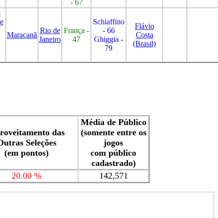
- 67
o
e
Schiaffino
Flávio
Rio de
França -
- 66
Maracanã
Costa
Janeiro
47
Ghiggia -
(Brasil)
79
Média de Público
roveitamento das
(somente entre os
Outras Seleções
jogos
(em pontos)
com público
cadastrado)
20.00 %
142,571