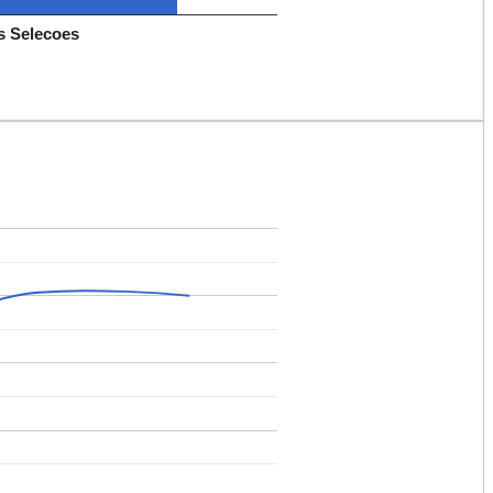
s Selecoes