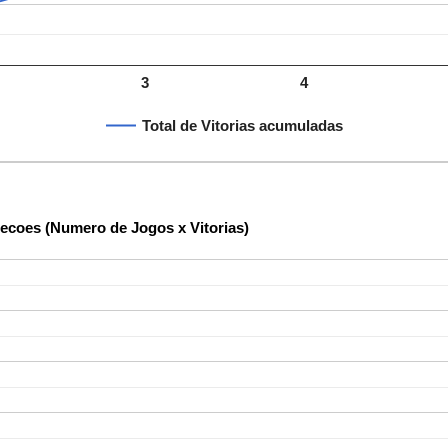
3
4
Total de Vitorias acumuladas
lecoes (Numero de Jogos x Vitorias)