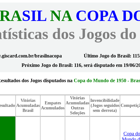
RA
SIL
NA
COPA D
tísticas dos Jogos do
giscard.com.br/brasilnacopa
Último Jogo do Brasil: 115
Próximo Jogo do Brasil: 116, será disputado em 19/06/2
esultados dos Jogos disputados na
Copa do Mundo de 1950 - Bras
Vitórias
Vitórias
Invencibilidade
Empates
Acumuladas
esultado
Acumuladas
(Jogos seguidos
Competiç
Acumulados
Outras
Brasil
sem derrota)
Seleções
Copa d
Mundo d