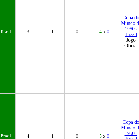
Copa d
Mundo d
1950 -
3
1
0
4
x
0
Brasil
Brasil
Jogo
Oficial
Copa d
Mundo d
1950 -
4
1
0
5
x
0
Brasil
Brasil