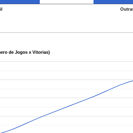
il
Outra
ero de Jogos x Vitorias)