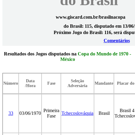
do Brasil
www.giscard.com.br/brasilnacopa
do Brasil: 115, disputado em 13/06
Próximo Jogo do Brasil: 116, será disp
Comentários
Resultados dos Jogos disputados na
Copa do Mundo de 1970 -
México
Data
Seleção
Número
Fase
Mandante
Placar do
/Hora
Adversária
Primeira
Brasil 4
33
03/06/1970
Tchecoslováquia
Brasil
Fase
Tchecoslo