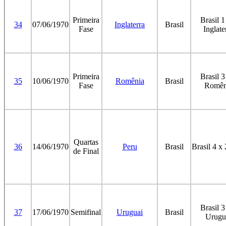
Primeira
Brasil 1
34
07/06/1970
Inglaterra
Brasil
Fase
Inglate
Primeira
Brasil 3
35
10/06/1970
Romênia
Brasil
Fase
Romên
Quartas
36
14/06/1970
Peru
Brasil
Brasil 4 x
de Final
Brasil 3
37
17/06/1970
Semifinal
Uruguai
Brasil
Urugu