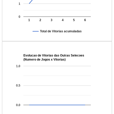
1
0
1
2
3
4
5
6
Total de Vitorias acumuladas
Evolucao de Vitorias das Outras Selecoes
(Numero de Jogos x Vitorias)
1.0
0.5
0.0