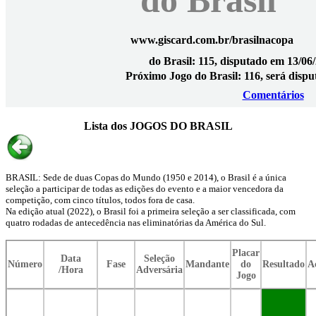
do Brasil
www.giscard.com.br/brasilnacopa
do Brasil: 115, disputado em 13/06
Próximo Jogo do Brasil: 116, será disp
Comentários
Lista dos JOGOS DO BRASIL
BRASIL: Sede de duas Copas do Mundo (1950 e 2014), o Brasil é a única
seleção a participar de todas as edições do evento e a maior vencedora da
competição, com cinco títulos, todos fora de casa.
Na edição atual (2022), o Brasil foi a primeira seleção a ser classificada, com
quatro rodadas de antecedência nas eliminatórias da América do Sul.
Placar
Data
Seleção
Número
Fase
Mandante
do
Resultado
A
/Hora
Adversária
Jogo