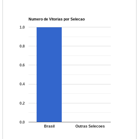
Numero de Vitorias por Selecao
1.0
0.8
0.6
0.4
0.2
0.0
Brasil
Outras Selecoes