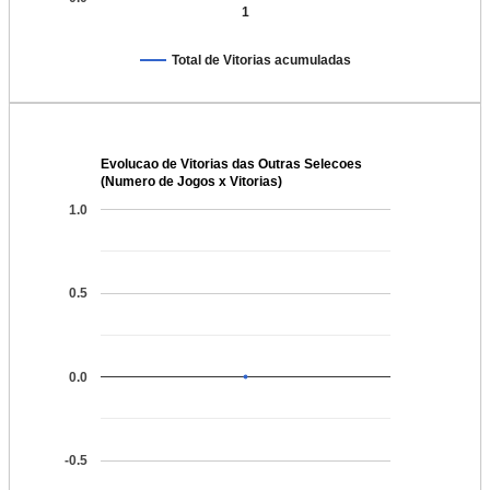
1
Total de Vitorias acumuladas
Evolucao de Vitorias das Outras Selecoes
(Numero de Jogos x Vitorias)
1.0
0.5
0.0
-0.5