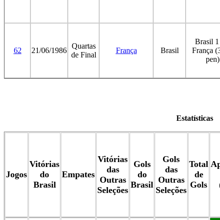
Brasil 1
Quartas
62
21/06/1986
França
Brasil
França (
de Final
pen)
Estatísticas
Vitórias
Gols
Vitórias
Gols
Total
Ap
das
das
Jogos
do
Empates
do
de
Outras
Outras
Brasil
Brasil
Gols
Seleções
Seleções