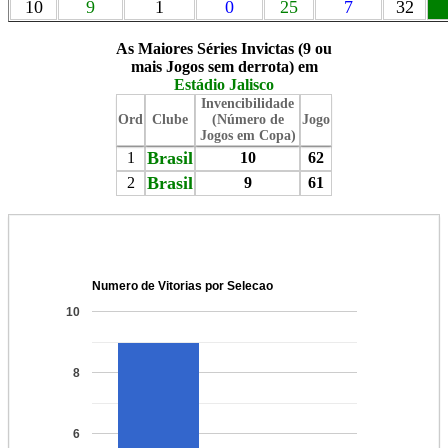
10
9
1
0
25
7
32
As Maiores Séries Invictas (9 ou
mais Jogos sem derrota)
em
Estádio Jalisco
Invencibilidade
Ord
Clube
(Número de
Jogo
Jogos em Copa)
Brasil
1
10
62
Brasil
2
9
61
Numero de Vitorias por Selecao
10
8
6