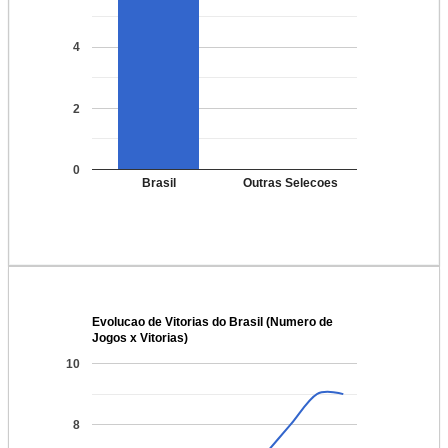
4
2
0
Brasil
Outras Selecoes
Evolucao de Vitorias do Brasil (Numero de
Jogos x Vitorias)
10
8