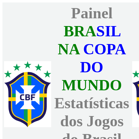
Painel
BRA
SIL
NA
COPA
DO
MUNDO
Estatísticas
dos Jogos