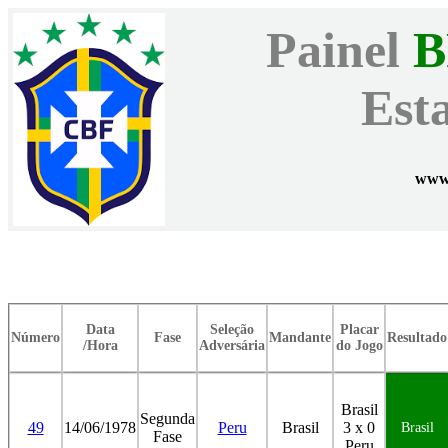
Painel
B
Esta
www.
Data
Seleção
Placar
Número
Fase
Mandante
Resultado
/Hora
Adversária
do Jogo
Brasil
Segunda
49
14/06/1978
Peru
Brasil
3 x 0
Brasil
Fase
Peru