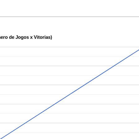
ero de Jogos x Vitorias)