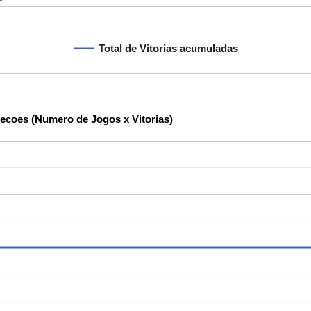
Total de Vitorias acumuladas
lecoes (Numero de Jogos x Vitorias)