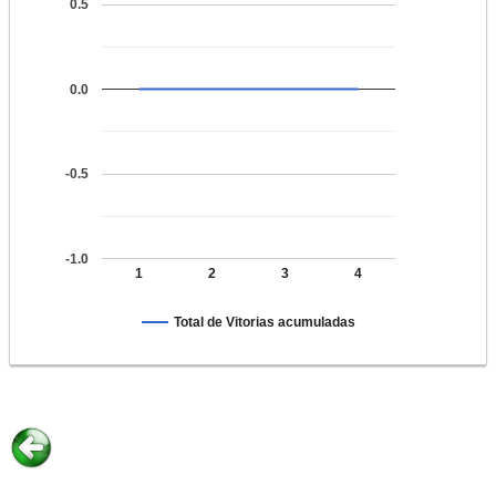
0.5
0.0
-0.5
-1.0
1
2
3
4
Total de Vitorias acumuladas