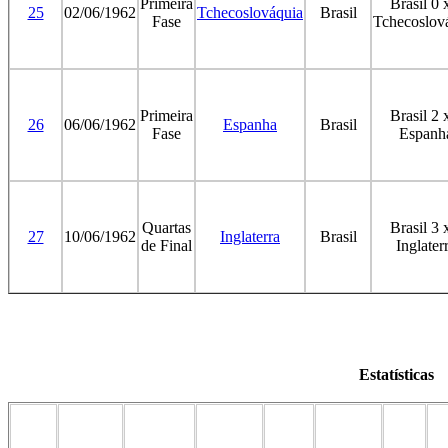
Primeira
Brasil 0 
25
02/06/1962
Tchecoslováquia
Brasil
Fase
Tchecoslov
Primeira
Brasil 2 
26
06/06/1962
Espanha
Brasil
Fase
Espanh
Quartas
Brasil 3 
27
10/06/1962
Inglaterra
Brasil
de Final
Inglater
Estatísticas