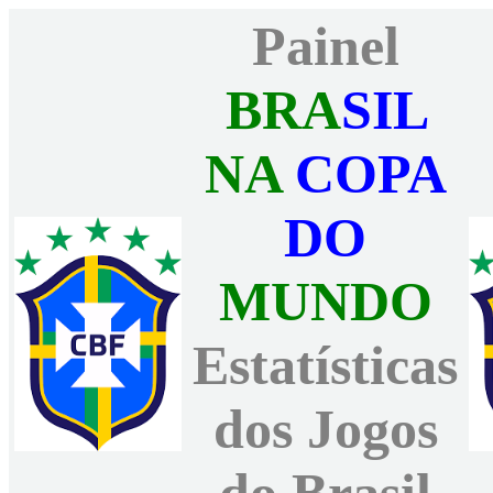
Painel
BRA
SIL
NA
COPA
DO
MUNDO
Estatísticas
dos Jogos